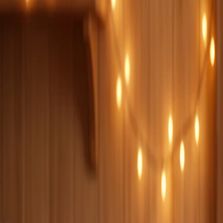
Hoşgeldiniz! Tüm servislerde %20'ye varan indirimler başladı