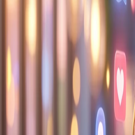
Hoşgeldiniz! Tüm servislerde %20'ye varan indirimler başladı