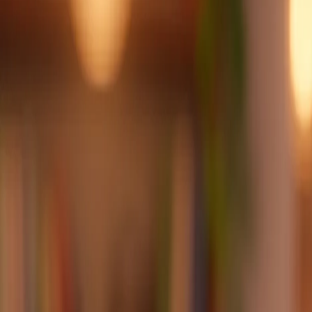
Hoşgeldiniz! Tüm servislerde %20'ye varan indirimler başladı