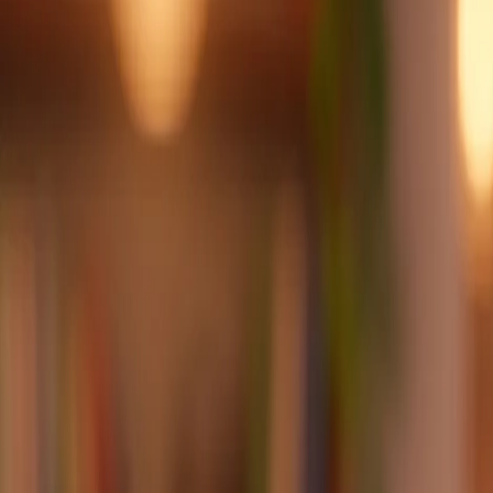
Hoşgeldiniz! Tüm servislerde %20'ye varan indirimler başladı