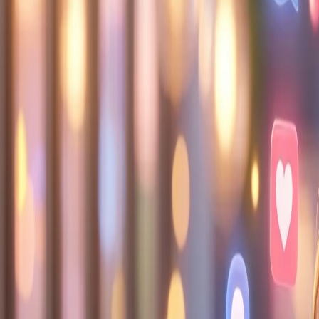
Hoşgeldiniz! Tüm servislerde %20'ye varan indirimler başladı