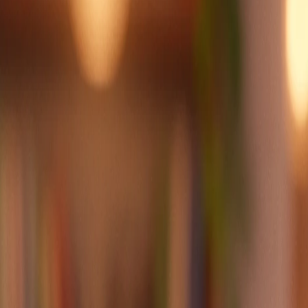
Hoşgeldiniz! Tüm servislerde %20'ye varan indirimler başladı